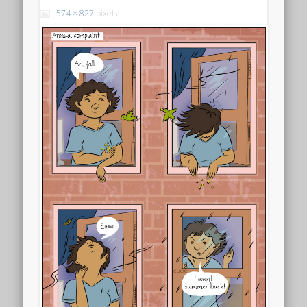
574 × 827
pixels